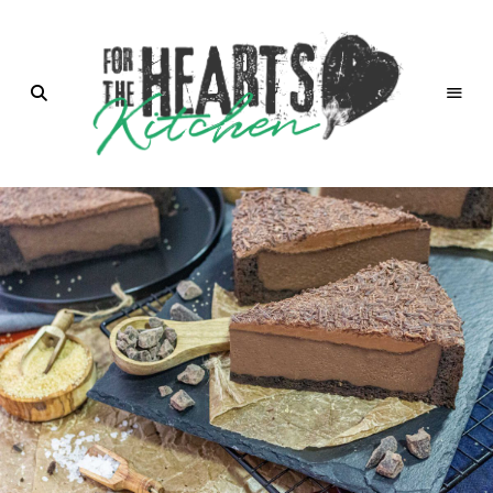
for the
Hearts
Kitchen |
die
Küche
mit Herz
von
Christian