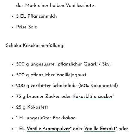
das Mark einer halben Vanilleschote
5 EL Pflanzenmilch
Prise Salz
Schoko-Käsekuchenfüllung:
500 g ungesüsster pflanzlicher Quark / Skyr
500 g pflanzlicher Vanillejoghurt
200 g zartbitter Schokolade (50% Kakaoanteil)
75 g brauner Zucker oder
Kokosblütenzucker
*
25 g Kokosfett
1 EL ungesüßter Backkakao
1 EL
Vanille Aromapulver
* oder
Vanille Extrakt
* oder