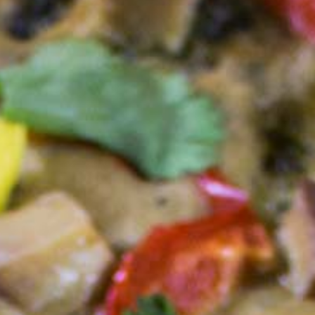
die
Küche
mit Herz
von
Christian
Schäfer.
Kreative