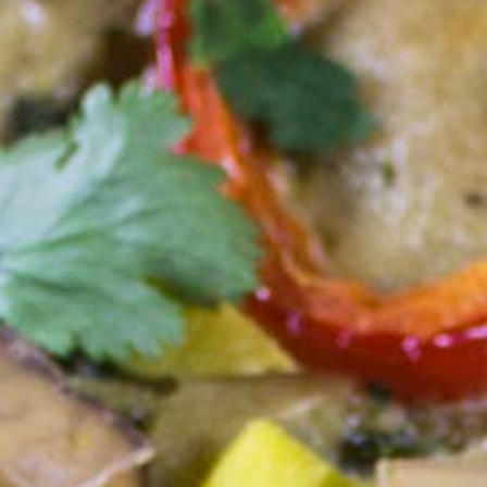
einfache
vegane
Rezepte
für
jeden
Tag