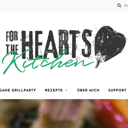
for the
GANE GRILLPARTY
REZEPTE
ÜBER MICH
SUPPORT
Hearts
Kitchen |