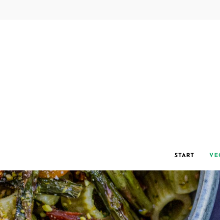
START
VE