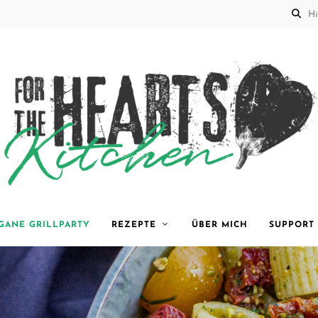
for the
GANE GRILLPARTY
REZEPTE
ÜBER MICH
SUPPORT
Hearts
Kitchen |