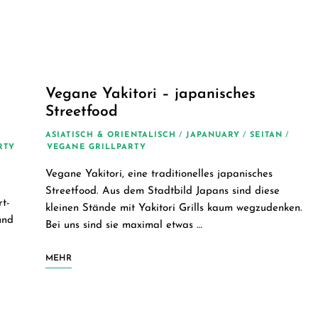
einfache
vegane
Rezepte
Vegane Yakitori – japanisches
Streetfood
für
ASIATISCH & ORIENTALISCH
/
JAPANUARY
/
SEITAN
/
RTY
VEGANE GRILLPARTY
jeden
Vegane Yakitori, eine traditionelles japanisches
Streetfood. Aus dem Stadtbild Japans sind diese
Tag
rt-
kleinen Stände mit Yakitori Grills kaum wegzudenken.
und
Bei uns sind sie maximal etwas …
MEHR