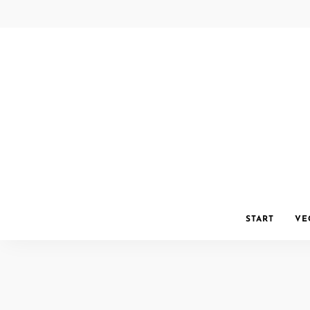
START
VE