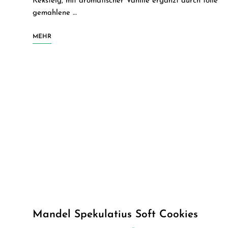
Keksteig, mit aromatischer Vanille ergänzt durch tolle
gemahlene …
MEHR
Mandel Spekulatius Soft Cookies