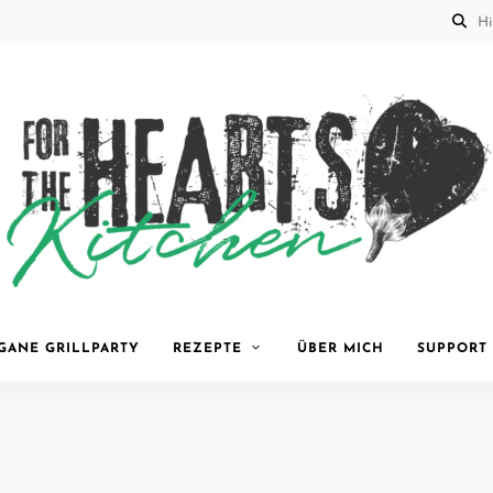
for the
GANE GRILLPARTY
REZEPTE
ÜBER MICH
SUPPORT
Hearts
Kitchen |