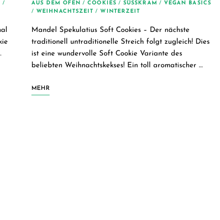
/
AUS DEM OFEN
/
COOKIES
/
SÜSSKRAM
/
VEGAN BASICS
/
WEIHNACHTSZEIT
/
WINTERZEIT
mal
Mandel Spekulatius Soft Cookies – Der nächste
kie
traditionell untraditionelle Streich folgt zugleich! Dies
…
ist eine wundervolle Soft Cookie Variante des
beliebten Weihnachtskekses! Ein toll aromatischer …
MEHR