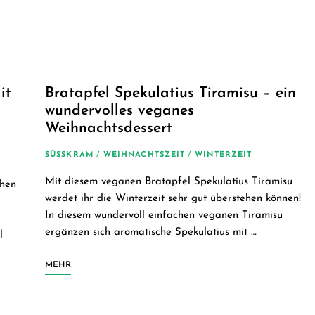
einfache
vegane
Rezepte
it
Bratapfel Spekulatius Tiramisu – ein
wundervolles veganes
für
Weihnachtsdessert
jeden
SÜSSKRAM
/
WEIHNACHTSZEIT
/
WINTERZEIT
Mit diesem veganen Bratapfel Spekulatius Tiramisu
chen
Tag
werdet ihr die Winterzeit sehr gut überstehen können!
In diesem wundervoll einfachen veganen Tiramisu
ergänzen sich aromatische Spekulatius mit …
l
MEHR