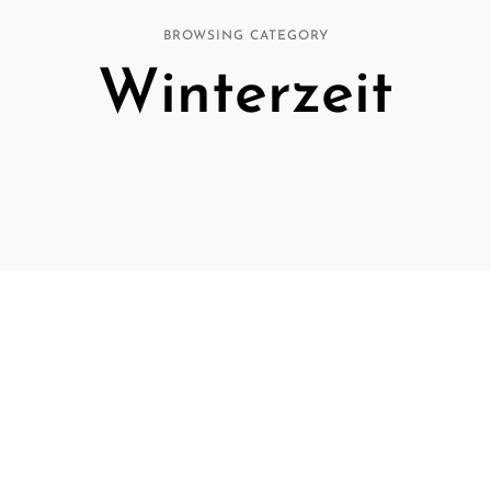
BROWSING CATEGORY
die
Winterzeit
Küche
mit Herz
von
Christian
Schäfer.
Kreative