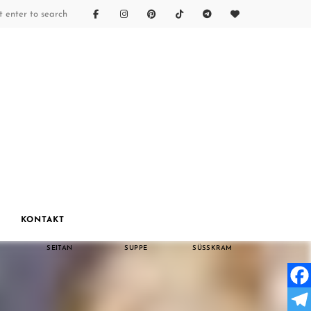
PASTA
PIZZA
REISGERICHTE
SALATE
SANDWICH
SAUCEN &
DIPS
KONTAKT
SEITAN
SUPPE
SÜSSKRAM