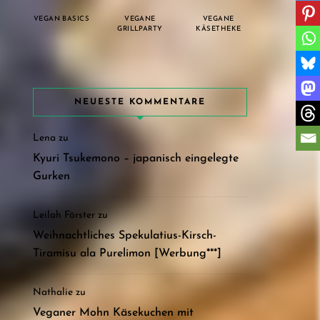
VEGAN BASICS
VEGANE
VEGANE
GRILLPARTY
KÄSETHEKE
NEUESTE KOMMENTARE
Lena
zu
Kyuri Tsukemono – japanisch eingelegte
Gurken
Leilah Förster
zu
Weihnachtliches Spekulatius-Kirsch-
Tiramisu ala Purelimon [Werbung***]
Nathalie
zu
Veganer Mohn Käsekuchen mit