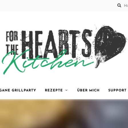
for the
GANE GRILLPARTY
REZEPTE
ÜBER MICH
SUPPORT
Hearts
Kitchen |