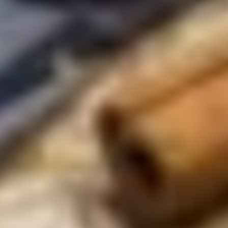
einfache
vegane
Rezepte
für
jeden
Tag