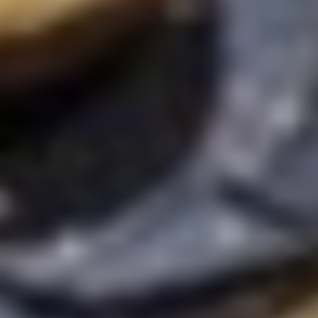
die
Küche
mit Herz
von
Christian
Schäfer.
Kreative