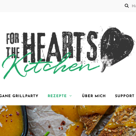
for the
GANE GRILLPARTY
REZEPTE
ÜBER MICH
SUPPORT
Hearts
Kitchen |