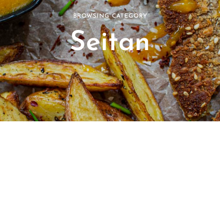
BROWSING CATEGORY
die
Seitan
Küche
mit Herz
von
Christian
Schäfer.
Kreative