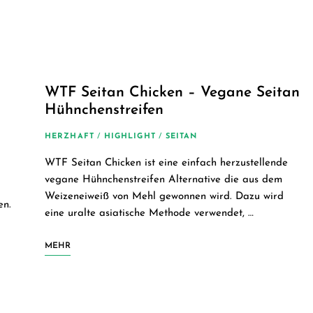
einfache
vegane
Rezepte
WTF Seitan Chicken – Vegane Seitan
Hühnchenstreifen
für
HERZHAFT
/
HIGHLIGHT
/
SEITAN
jeden
WTF Seitan Chicken ist eine einfach herzustellende
vegane Hühnchenstreifen Alternative die aus dem
Tag
Weizeneiweiß von Mehl gewonnen wird. Dazu wird
en.
eine uralte asiatische Methode verwendet, …
MEHR