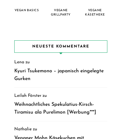
VEGAN BASICS
VEGANE
VEGANE
GRILLPARTY
KÄSETHEKE
NEUESTE KOMMENTARE
Lena
zu
Kyuri Tsukemono – japanisch eingelegte
Gurken
Leilah Förster
zu
Weihnachtliches Spekulatius-Kirsch-
Tiramisu ala Purelimon [Werbung***]
Nathalie
zu
Veganer Mohn Käsekuchen mit