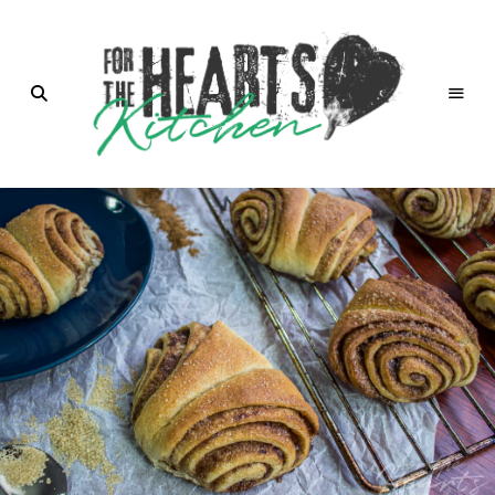
for the
Hearts
Kitchen |
die
Küche
mit Herz
von
Christian