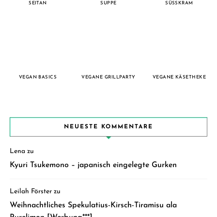
SEITAN
SUPPE
SÜSSKRAM
VEGAN BASICS
VEGANE GRILLPARTY
VEGANE KÄSETHEKE
NEUESTE KOMMENTARE
Lena
zu
Kyuri Tsukemono – japanisch eingelegte Gurken
Leilah Förster
zu
Weihnachtliches Spekulatius-Kirsch-Tiramisu ala