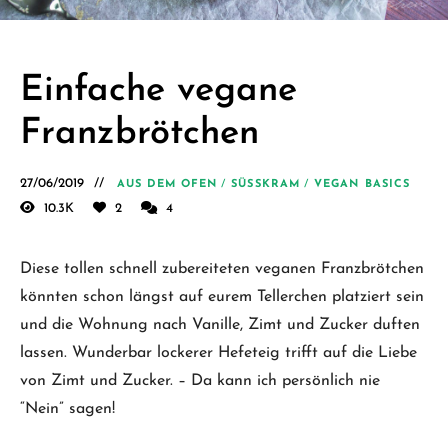
Schäfer.
Kreative
einfache
Einfache vegane
vegane
Franzbrötchen
Rezepte
für jeden
27/06/2019
AUS DEM OFEN
/
SÜSSKRAM
/
VEGAN BASICS
Tag
10.3K
2
4
Diese tollen schnell zubereiteten veganen Franzbrötchen
könnten schon längst auf eurem Tellerchen platziert sein
und die Wohnung nach Vanille, Zimt und Zucker duften
lassen. Wunderbar lockerer Hefeteig trifft auf die Liebe
von Zimt und Zucker. – Da kann ich persönlich nie
“Nein” sagen!