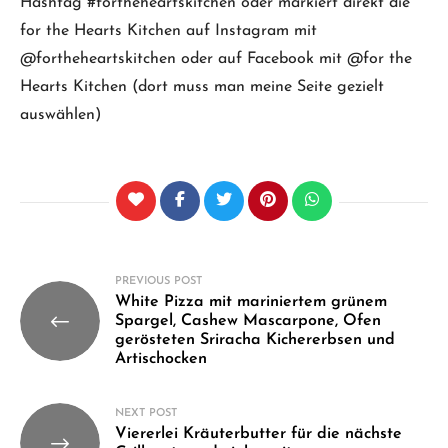
Hashtag #fortheheartskitchen oder markiert direkt die
for the Hearts Kitchen auf Instagram mit
@fortheheartskitchen oder auf Facebook mit @for the
Hearts Kitchen (dort muss man meine Seite gezielt
auswählen)
Beitragsnavigation
PREVIOUS POST
White Pizza mit mariniertem grünem
Spargel, Cashew Mascarpone, Ofen
gerösteten Sriracha Kichererbsen und
Artischocken
NEXT POST
Viererlei Kräuterbutter für die nächste