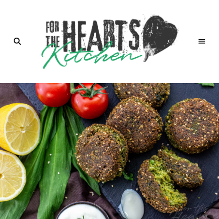
for the
Hearts
Kitchen |
die
Küche
mit Herz
von
Christian