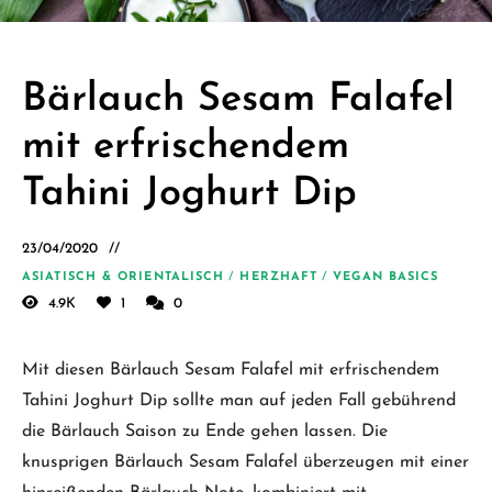
Schäfer.
Kreative
einfache
Bärlauch Sesam Falafel
vegane
mit erfrischendem
Rezepte
für jeden
Tahini Joghurt Dip
Tag
23/04/2020
ASIATISCH & ORIENTALISCH
/
HERZHAFT
/
VEGAN BASICS
4.9K
1
0
Mit diesen Bärlauch Sesam Falafel mit erfrischendem
Tahini Joghurt Dip sollte man auf jeden Fall gebührend
die Bärlauch Saison zu Ende gehen lassen. Die
knusprigen Bärlauch Sesam Falafel überzeugen mit einer