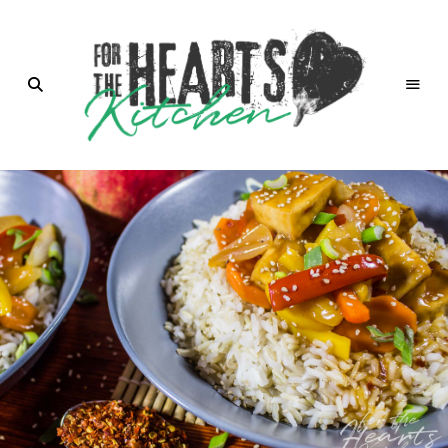
for the
Hearts
Kitchen |
die
Küche
mit Herz
von
Christian