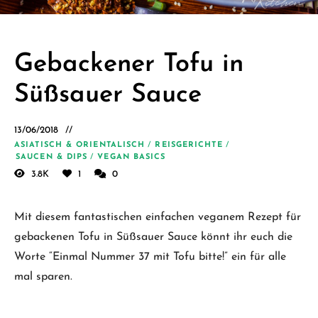
Schäfer.
Kreative
einfache
Gebackener Tofu in
vegane
Süßsauer Sauce
Rezepte
für jeden
13/06/2018
Tag
ASIATISCH & ORIENTALISCH
/
REISGERICHTE
/
SAUCEN & DIPS
/
VEGAN BASICS
3.8K
1
0
Mit diesem fantastischen einfachen veganem Rezept für
gebackenen Tofu in Süßsauer Sauce könnt ihr euch die
Worte “Einmal Nummer 37 mit Tofu bitte!” ein für alle
mal sparen.