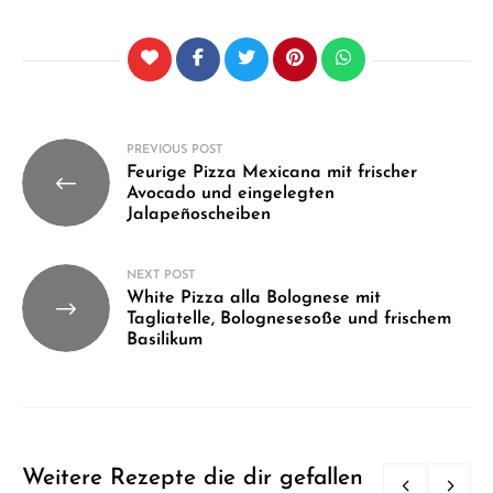
Beitragsnavigation
PREVIOUS POST
Feurige Pizza Mexicana mit frischer
Avocado und eingelegten
Jalapeñoscheiben
NEXT POST
White Pizza alla Bolognese mit
Tagliatelle, Bolognesesoße und frischem
Basilikum
Weitere Rezepte die dir gefallen