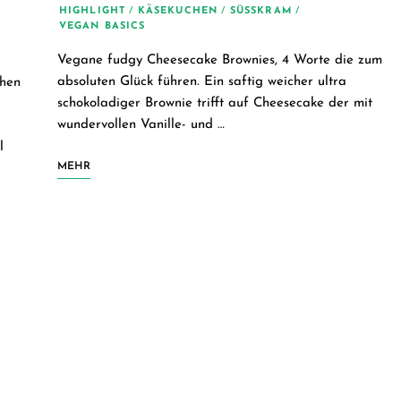
für
HIGHLIGHT
/
KÄSEKUCHEN
/
SÜSSKRAM
/
VEGAN BASICS
jeden
Vegane fudgy Cheesecake Brownies, 4 Worte die zum
absoluten Glück führen. Ein saftig weicher ultra
chen
Tag
schokoladiger Brownie trifft auf Cheesecake der mit
wundervollen Vanille- und …
l
MEHR