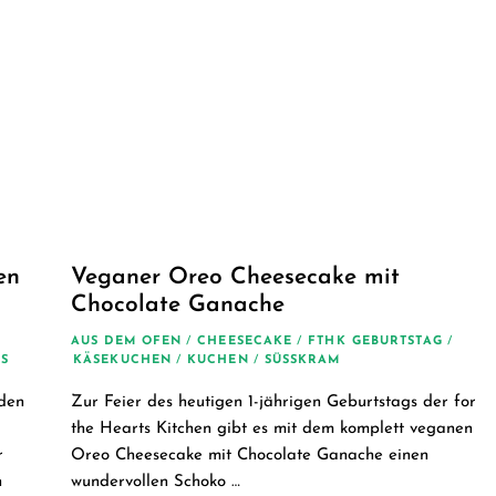
en
Veganer Oreo Cheesecake mit
Chocolate Ganache
AUS DEM OFEN
/
CHEESECAKE
/
FTHK GEBURTSTAG
/
S
KÄSEKUCHEN
/
KUCHEN
/
SÜSSKRAM
den
Zur Feier des heutigen 1-jährigen Geburtstags der for
the Hearts Kitchen gibt es mit dem komplett veganen
r
Oreo Cheesecake mit Chocolate Ganache einen
n
wundervollen Schoko …