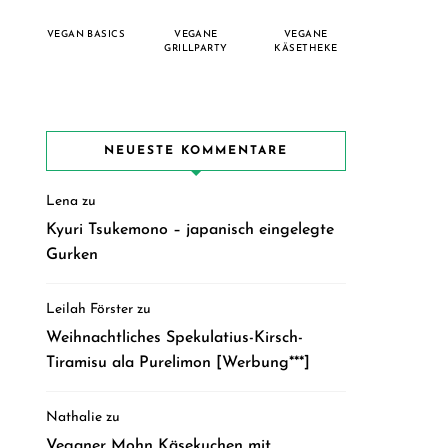
VEGAN BASICS
VEGANE
VEGANE
GRILLPARTY
KÄSETHEKE
NEUESTE KOMMENTARE
Lena
zu
Kyuri Tsukemono – japanisch eingelegte
Gurken
Leilah Förster
zu
Weihnachtliches Spekulatius-Kirsch-
Tiramisu ala Purelimon [Werbung***]
Nathalie
zu
Veganer Mohn Käsekuchen mit