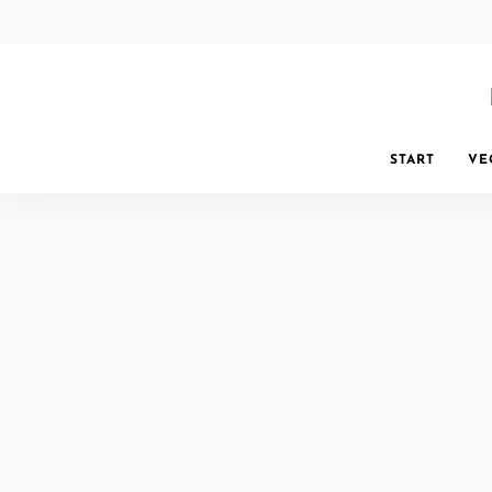
START
VE