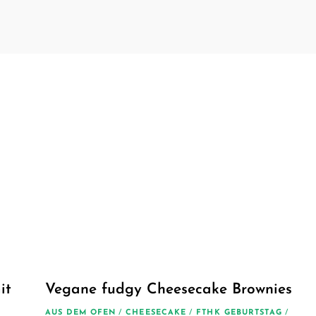
von
Christian
Schäfer.
Kreative
einfache
vegane
Rezepte
it
Vegane fudgy Cheesecake Brownies
AUS DEM OFEN
/
CHEESECAKE
/
FTHK GEBURTSTAG
/