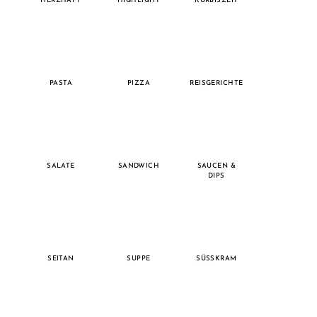
HERZHAFT
HIGHLIGHT
KÜRBISZEIT
PASTA
PIZZA
REISGERICHTE
SALATE
SANDWICH
SAUCEN &
DIPS
SEITAN
SUPPE
SÜSSKRAM