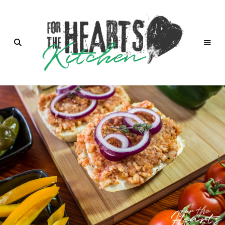
for the
Hearts
Kitchen |
die
Küche
mit Herz
von
Christian