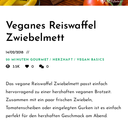
Schäfer.
Kreative
einfache
Veganes Reiswaffel
vegane
Zwiebelmett
Rezepte
für jeden
14/02/2018
Tag
20 MINUTEN GOURMET
/
HERZHAFT
/
VEGAN BASICS
3.5K
0
0
Das vegane Reiswaffel Zwiebelmett passt einfach
hervorragend zu einer herzhaften veganen Brotzeit.
Zusammen mit ein paar frischen Zwiebeln,
Tomatenscheiben oder eingelegten Gurken ist es einfach
perfekt für den herzhaften Geschmack am Abend.