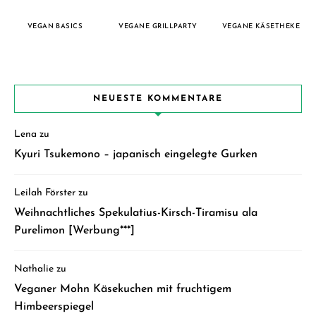
VEGAN BASICS
VEGANE GRILLPARTY
VEGANE KÄSETHEKE
NEUESTE KOMMENTARE
Lena
zu
Kyuri Tsukemono – japanisch eingelegte Gurken
Leilah Förster
zu
Weihnachtliches Spekulatius-Kirsch-Tiramisu ala
Purelimon [Werbung***]
Nathalie
zu
Veganer Mohn Käsekuchen mit fruchtigem
Himbeerspiegel