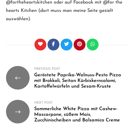
@fortheheartskitchen oder auf Facebook mit @for the
hearts Kitchen (dort muss man meine Seite gezielt
auswählen).
Beitragsnavigation
PREVIOUS POST
Geröstete Paprika-Walnuss-Pesto Pizza
mit Brokkoli, Seitan Kürbiskernsalami,
Kartoffelwürfeln und Sesam-Kruste
NEXT POST
Sommerliche White Pizza mit Cashew-
Mascarpone, süßem Mais,
Zucchinischeiben und Balsamico Creme