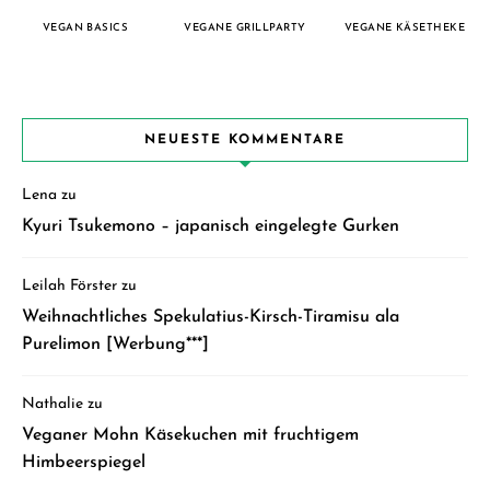
VEGAN BASICS
VEGANE GRILLPARTY
VEGANE KÄSETHEKE
NEUESTE KOMMENTARE
Lena
zu
Kyuri Tsukemono – japanisch eingelegte Gurken
Leilah Förster
zu
Weihnachtliches Spekulatius-Kirsch-Tiramisu ala
Purelimon [Werbung***]
Nathalie
zu
Veganer Mohn Käsekuchen mit fruchtigem
Himbeerspiegel