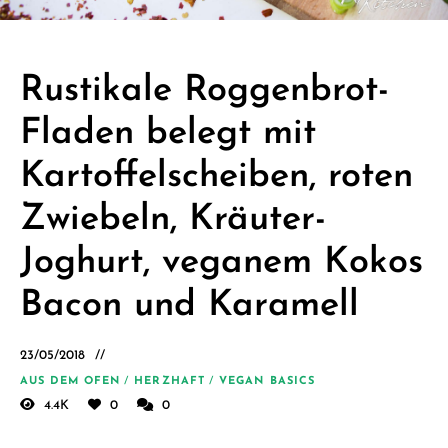
Schäfer.
Kreative
einfache
Rustikale Roggenbrot-
vegane
Fladen belegt mit
Rezepte
für jeden
Kartoffelscheiben, roten
Tag
Zwiebeln, Kräuter-
Joghurt, veganem Kokos
Bacon und Karamell
23/05/2018
AUS DEM OFEN
/
HERZHAFT
/
VEGAN BASICS
4.4K
0
0