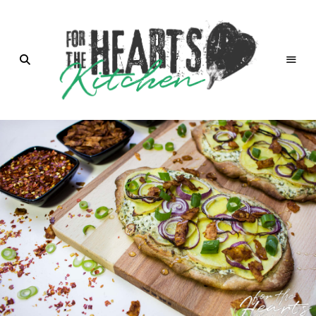
for the
Hearts
Kitchen |
die
Küche
mit Herz
von
Christian