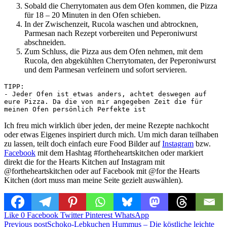
Sobald die Cherrytomaten aus dem Ofen kommen, die Pizza
für 18 – 20 Minuten in den Ofen schieben.
In der Zwischenzeit, Rucola waschen und abtrocknen,
Parmesan nach Rezept vorbereiten und Peperoniwurst
abschneiden.
Zum Schluss, die Pizza aus dem Ofen nehmen, mit dem
Rucola, den abgekühlten Cherrytomaten, der Peperoniwurst
und dem Parmesan verfeinern und sofort servieren.
TIPP:

- Jeder Ofen ist etwas anders, achtet deswegen auf 
eure Pizza. Da die von mir angegeben Zeit die für 
Ich freu mich wirklich über jeden, der meine Rezepte nachkocht
oder etwas Eigenes inspiriert durch mich. Um mich daran teilhaben
zu lassen, teilt doch einfach eure Food Bilder auf
Instagram
bzw.
Facebook
mit dem Hashtag #fortheheartskitchen oder markiert
direkt die for the Hearts Kitchen auf Instagram mit
@fortheheartskitchen oder auf Facebook mit @for the Hearts
Kitchen (dort muss man meine Seite gezielt auswählen).
Like
0
Facebook
Twitter
Pinterest
WhatsApp
Beitragsnavigation
Previous post
Schoko-Lebkuchen Hummus – Die köstliche leichte