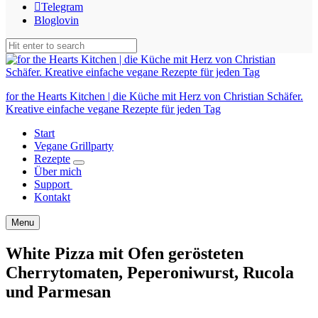
Telegram
Bloglovin
for the Hearts Kitchen | die Küche mit Herz von Christian Schäfer.
Kreative einfache vegane Rezepte für jeden Tag
Start
Vegane Grillparty
Rezepte
expand
Über mich
child
Support
menu
Kontakt
Search
Menu
White Pizza mit Ofen gerösteten
Cherrytomaten, Peperoniwurst, Rucola
und Parmesan