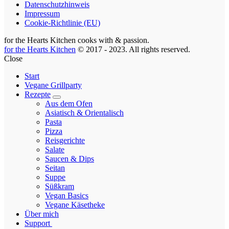
Datenschutzhinweis
Impressum
Cookie-Richtlinie (EU)
for the Hearts Kitchen cooks with
& passion.
for the Hearts Kitchen
© 2017 - 2023. All rights reserved.
Close
Start
Vegane Grillparty
Rezepte
expand
Aus dem Ofen
child
Asiatisch & Orientalisch
menu
Pasta
Pizza
Reisgerichte
Salate
Saucen & Dips
Seitan
Suppe
Süßkram
Vegan Basics
Vegane Käsetheke
Über mich
Support