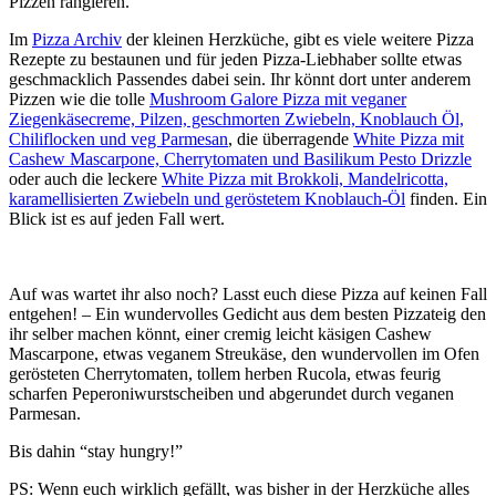
Pizzen rangieren.
Im
Pizza Archiv
der kleinen Herzküche, gibt es viele weitere Pizza
Rezepte zu bestaunen und für jeden Pizza-Liebhaber sollte etwas
geschmacklich Passendes dabei sein. Ihr könnt dort unter anderem
Pizzen wie die tolle
Mushroom Galore Pizza mit veganer
Ziegenkäsecreme, Pilzen, geschmorten Zwiebeln, Knoblauch Öl,
Chiliflocken und veg Parmesan
, die überragende
White Pizza mit
Cashew Mascarpone, Cherrytomaten und Basilikum Pesto Drizzle
oder auch die leckere
White Pizza mit Brokkoli, Mandelricotta,
karamellisierten Zwiebeln und geröstetem Knoblauch-Öl
finden. Ein
Blick ist es auf jeden Fall wert.
Auf was wartet ihr also noch? Lasst euch diese Pizza auf keinen Fall
entgehen! – Ein wundervolles Gedicht aus dem besten Pizzateig den
ihr selber machen könnt, einer cremig leicht käsigen Cashew
Mascarpone, etwas veganem Streukäse, den wundervollen im Ofen
gerösteten Cherrytomaten, tollem herben Rucola, etwas feurig
scharfen Peperoniwurstscheiben und abgerundet durch veganen
Parmesan.
Bis dahin “stay hungry!”
PS: Wenn euch wirklich gefällt, was bisher in der Herzküche alles