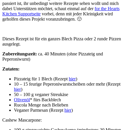
passiert ist, ihr unbedingt weitere Rezepte sehen wollt und mich
dabei Unterstützen möchtet, schaut einmal auf der
for the Hearts
Kitchen Supportseite
vorbei, denn mit jeder Kleinigkeit wird
geholfen dieses Projekt voranzubringen. 🙂
Dieses Rezept ist für ein ganzes Blech Pizza oder 2 runde Pizzen
ausgelegt.
Zubereitungszeit:
ca. 40 Minuten (ohne Pizzateig und
Peperoniwurst)
Zutaten:
Pizzateig für 1 Blech (Rezept
hier
)
10 – 15 feurige Peperoniwurstscheiben oder mehr (Rezept
hier
)
50 – 100 g veganer Streukäse
Olivenöl
* fürs Backblech
Rucola Menge nach Belieben
Veganer Parmesan (Rezept
hier
)
Cashew Mascarpone:
100 g eingeweichte Cashewkerne (mindestens 30 Minuten,