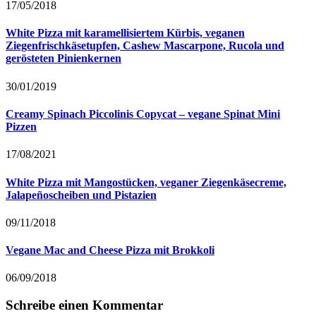
17/05/2018
White Pizza mit karamellisiertem Kürbis, veganen
Ziegenfrischkäsetupfen, Cashew Mascarpone, Rucola und
gerösteten Pinienkernen
30/01/2019
Creamy Spinach Piccolinis Copycat – vegane Spinat Mini
Pizzen
17/08/2021
White Pizza mit Mangostücken, veganer Ziegenkäsecreme,
Jalapeñoscheiben und Pistazien
09/11/2018
Vegane Mac and Cheese Pizza mit Brokkoli
06/09/2018
Schreibe einen Kommentar