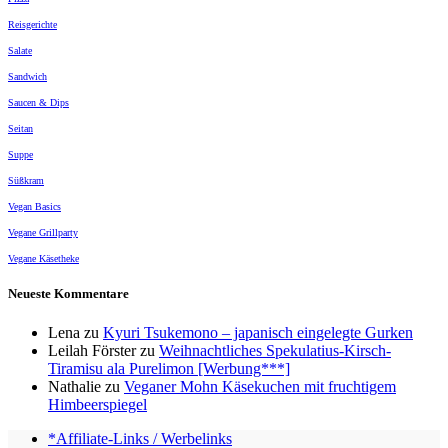
Reisgerichte
Salate
Sandwich
Saucen & Dips
Seitan
Suppe
Süßkram
Vegan Basics
Vegane Grillparty
Vegane Käsetheke
Neueste Kommentare
Lena
zu
Kyuri Tsukemono – japanisch eingelegte Gurken
Leilah Förster
zu
Weihnachtliches Spekulatius-Kirsch-
Tiramisu ala Purelimon [Werbung***]
Nathalie
zu
Veganer Mohn Käsekuchen mit fruchtigem
Himbeerspiegel
*Affiliate-Links / Werbelinks