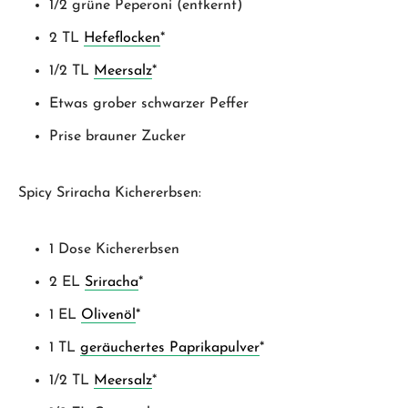
1/2 grüne Peperoni (entkernt)
2 TL
Hefeflocken
*
1/2 TL
Meersalz
*
Etwas grober schwarzer Peffer
Prise brauner Zucker
Spicy Sriracha Kichererbsen:
1 Dose Kichererbsen
2 EL
Sriracha
*
1 EL
Olivenöl
*
1 TL
geräuchertes Paprikapulver
*
1/2 TL
Meersalz
*