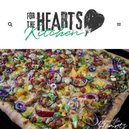
for the
Hearts
Kitchen |
die
Küche
mit Herz
von
Christian