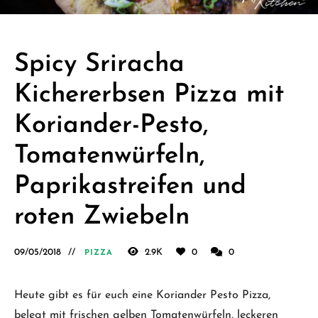
Schäfer.
Kreative
einfache
Spicy Sriracha
vegane
Kichererbsen Pizza mit
Rezepte
für jeden
Koriander-Pesto,
Tag
Tomatenwürfeln,
Paprikastreifen und
roten Zwiebeln
09/05/2018
2.9K
0
0
PIZZA
Heute gibt es für euch eine Koriander Pesto Pizza,
belegt mit frischen gelben Tomatenwürfeln, leckeren