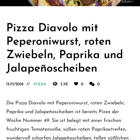
Schäfer.
Kreative
einfache
Pizza Diavolo mit
vegane
Peperoniwurst, roten
Rezepte
für jeden
Zwiebeln, Paprika und
Tag
Jalapeñoscheiben
15/11/2018
3.3K
0
0
PIZZA
Die Pizza Diavolo mit Peperoniwurst, roten Zwiebeln,
Paprika und Jalapeñoscheiben ist bereits Pizza der
Woche Nummer 49. Sie ist belegt mit einer frischen
fruchtigen Tomatensoße, süßen roten Paprikastreifen,
wundervoll scharfen Jalapeñoscheiben, tollen süßlichen