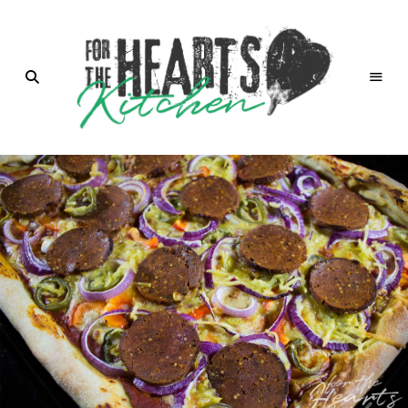
for the
Hearts
Kitchen |
die
Küche
mit Herz
von
Christian