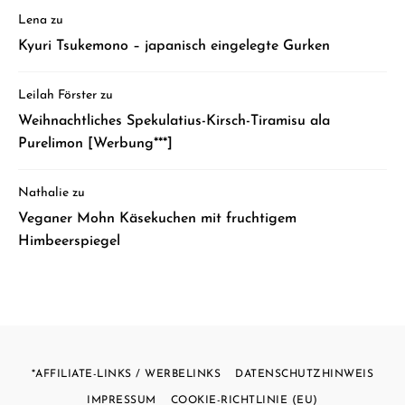
Lena
zu
Kyuri Tsukemono – japanisch eingelegte Gurken
Leilah Förster
zu
Weihnachtliches Spekulatius-Kirsch-Tiramisu ala
Purelimon [Werbung***]
Nathalie
zu
Veganer Mohn Käsekuchen mit fruchtigem
Himbeerspiegel
*AFFILIATE-LINKS / WERBELINKS
DATENSCHUTZHINWEIS
IMPRESSUM
COOKIE-RICHTLINIE (EU)