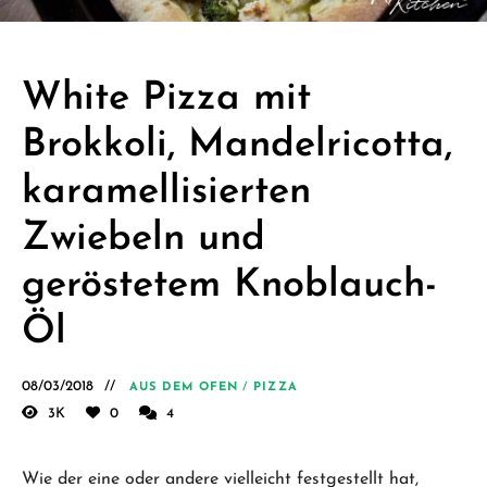
Schäfer.
Kreative
einfache
White Pizza mit
vegane
Brokkoli, Mandelricotta,
Rezepte
für jeden
karamellisierten
Tag
Zwiebeln und
geröstetem Knoblauch-
Öl
08/03/2018
AUS DEM OFEN
/
PIZZA
3K
0
4
Wie der eine oder andere vielleicht festgestellt hat,