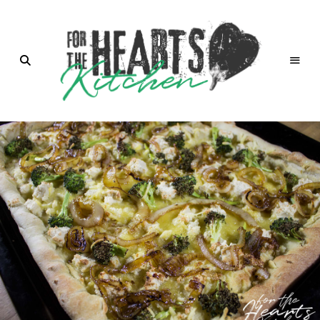
for the
Hearts
Kitchen |
die
Küche
mit Herz
von
Christian