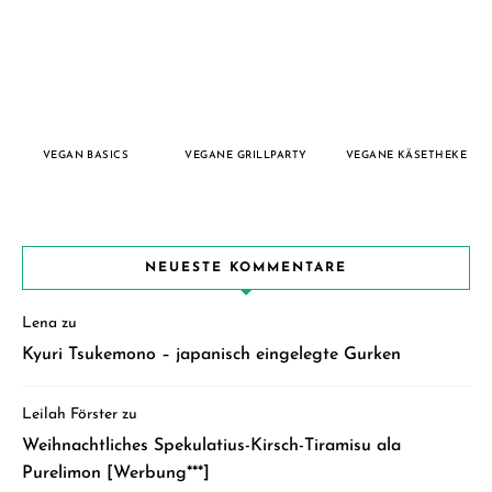
VEGAN BASICS
VEGANE GRILLPARTY
VEGANE KÄSETHEKE
NEUESTE KOMMENTARE
Lena
zu
Kyuri Tsukemono – japanisch eingelegte Gurken
Leilah Förster
zu
Weihnachtliches Spekulatius-Kirsch-Tiramisu ala
Purelimon [Werbung***]