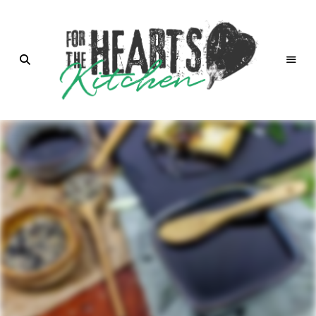
for the
Hearts
Kitchen |
die
Küche
mit Herz
von
Christian