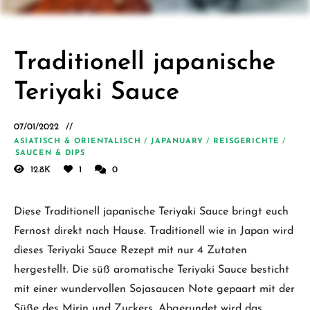
Schäfer.
Kreative
einfache
Traditionell japanische
vegane
Teriyaki Sauce
Rezepte
für jeden
07/01/2022
Tag
ASIATISCH & ORIENTALISCH
/
JAPANUARY
/
REISGERICHTE
/
SAUCEN & DIPS
12.8K
1
0
Diese Traditionell japanische Teriyaki Sauce bringt euch
Fernost direkt nach Hause. Traditionell wie in Japan wird
dieses Teriyaki Sauce Rezept mit nur 4 Zutaten
hergestellt. Die süß aromatische Teriyaki Sauce besticht
mit einer wundervollen Sojasaucen Note gepaart mit der
Süße des Mirin und Zuckers. Abgerundet wird das