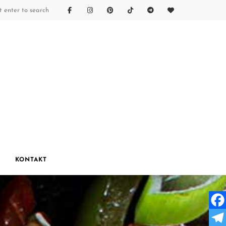
KONTAKT