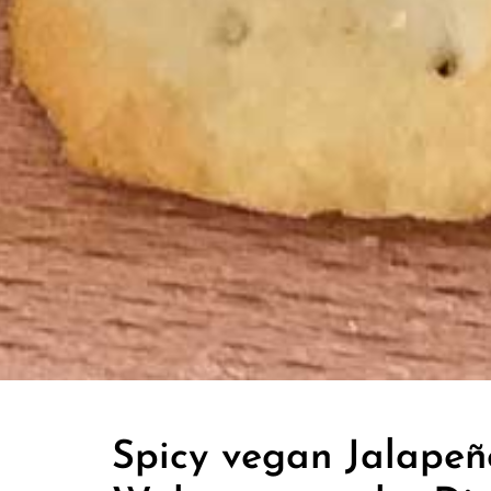
Spicy vegan Jalapeñ