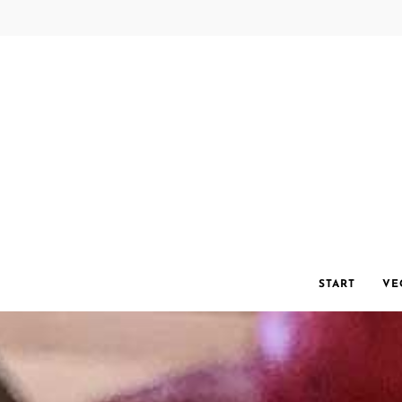
START
VE