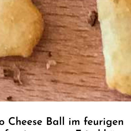
o Cheese Ball im feurigen