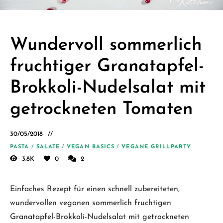
Schäfer.
Kreative
einfache
Wundervoll sommerlich
vegane
fruchtiger Granatapfel-
Rezepte
für jeden
Brokkoli-Nudelsalat mit
Tag
getrockneten Tomaten
30/05/2018
PASTA
/
SALATE
/
VEGAN BASICS
/
VEGANE GRILLPARTY
3.8K
0
2
Einfaches Rezept für einen schnell zubereiteten,
wundervollen veganen sommerlich fruchtigen
Granatapfel-Brokkoli-Nudelsalat mit getrockneten