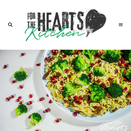
for the
Hearts
Kitchen |
die
Küche
mit Herz
von
Christian