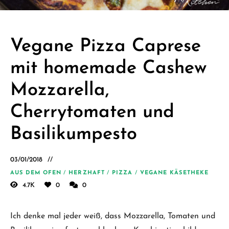
Schäfer.
Kreative
einfache
Vegane Pizza Caprese
vegane
mit homemade Cashew
Rezepte
für jeden
Mozzarella,
Tag
Cherrytomaten und
Basilikumpesto
03/01/2018
AUS DEM OFEN
/
HERZHAFT
/
PIZZA
/
VEGANE KÄSETHEKE
4.7K
0
0
Ich denke mal jeder weiß, dass Mozzarella, Tomaten und