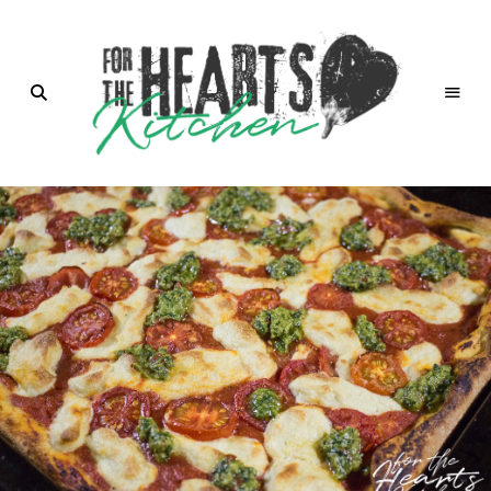
for the
Hearts
Kitchen |
die
Küche
mit Herz
von
Christian