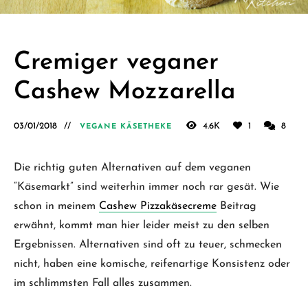
Schäfer.
Kreative
einfache
Cremiger veganer
vegane
Cashew Mozzarella
Rezepte
für jeden
03/01/2018
4.6K
1
8
VEGANE KÄSETHEKE
Tag
Die richtig guten Alternativen auf dem veganen
“Käsemarkt” sind weiterhin immer noch rar gesät. Wie
schon in meinem
Cashew Pizzakäsecreme
Beitrag
erwähnt, kommt man hier leider meist zu den selben
Ergebnissen. Alternativen sind oft zu teuer, schmecken
nicht, haben eine komische, reifenartige Konsistenz oder
im schlimmsten Fall alles zusammen.