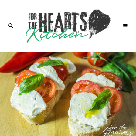
for the
Hearts
Kitchen |
die
Küche
mit Herz
von
Christian