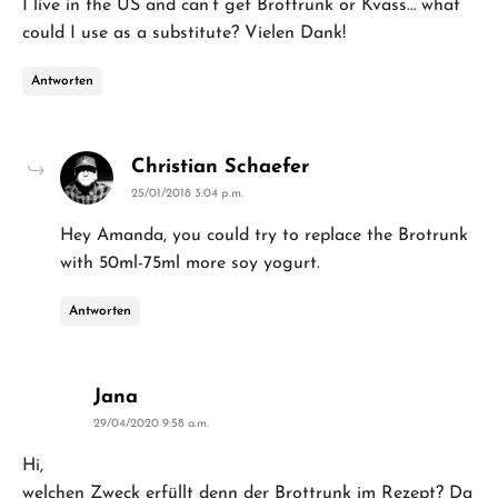
I live in the US and can’t get Brottrunk or Kvass… what
could I use as a substitute? Vielen Dank!
Antworten
says:
Christian Schaefer
25/01/2018 3:04 p.m.
Hey Amanda, you could try to replace the Brotrunk
with 50ml-75ml more soy yogurt.
Antworten
says:
Jana
29/04/2020 9:58 a.m.
Hi,
welchen Zweck erfüllt denn der Brottrunk im Rezept? Da