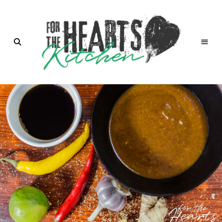
for the
Hearts
Kitchen |
die
Küche
mit Herz
von
Christian