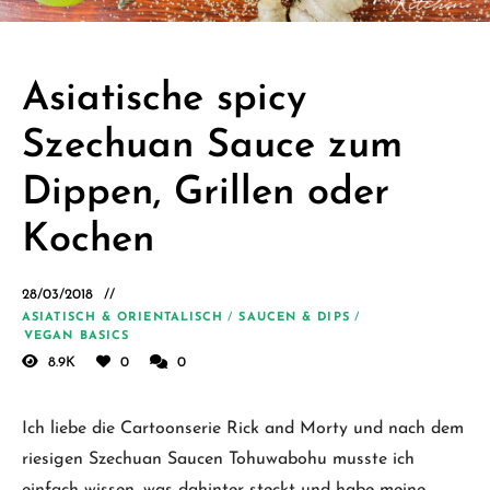
Schäfer.
Kreative
einfache
Asiatische spicy
vegane
Szechuan Sauce zum
Rezepte
für jeden
Dippen, Grillen oder
Tag
Kochen
28/03/2018
ASIATISCH & ORIENTALISCH
/
SAUCEN & DIPS
/
VEGAN BASICS
8.9K
0
0
Ich liebe die Cartoonserie Rick and Morty und nach dem
riesigen Szechuan Saucen Tohuwabohu musste ich