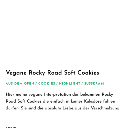
Schäfer.
Kreative
einfache
vegane
Rezepte
für jeden
Tag
Vegane Rocky Road Soft Cookies
AUS DEM OFEN
/
COOKIES
/
HIGHLIGHT
/
SÜSSKRAM
Hier meine vegane Interpretation der bekannten Rocky
Road Soft Cookies die einfach in keiner Keksdose fehlen
dürfen! Sie sind die absolute Liebe aus der Verschmelzung
…