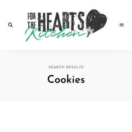
for the
Hearts
SEARCH RESULTS
Kitchen |
Cookies
die
Küche
mit Herz
von
Christian