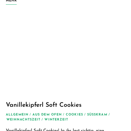
MEHR
Vanillekipferl Soft Cookies
ALLGEMEIN
/
AUS DEM OFEN
/
COOKIES
/
SÜSSKRAM
/
WEIHNACHTSZEIT
/
WINTERZEIT
Vanillekipferl Soft Cookies! Ja ihr lest richtig, eine