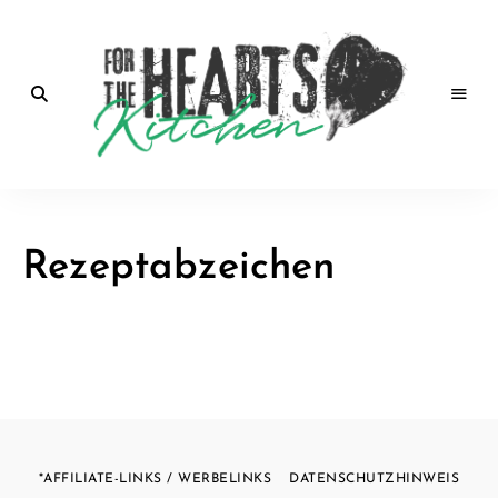
for the
Hearts
Rezeptabzeichen
Kitchen |
die
Küche
mit Herz
von
Christian
*AFFILIATE-LINKS / WERBELINKS
DATENSCHUTZHINWEIS