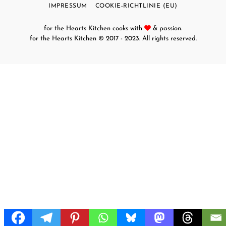
Schäfer.
IMPRESSUM
COOKIE-RICHTLINIE (EU)
Kreative
for the Hearts Kitchen cooks with
& passion.
einfache
for the Hearts Kitchen
© 2017 - 2023. All rights reserved.
vegane
Rezepte
für jeden
Tag